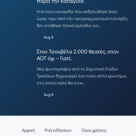
παρά την καταιγίδα
Η έντονη καταιγίδα που εκδηλώθηκε λίγες
ώρες πριν από την προγραμματισμένη έναρξη
δεν στάθηκε τελικά εμπόδιο για…
Aug 8
Στον Τσουβέλα 2.000 θεατές, στον
ΑΟΤ όχι – Γιατί;
Μια φωτογραφία από το Δημοτικό Στάδιο
Τρικάλων δημιουργεί ένα πολύ απλό ερώτημα,
στο οποίο καλό θα ήταν…
Aug 8
Αρχική
Ροή ειδήσεων
Όροι χρήσης