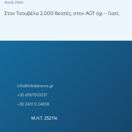
Αυγ 8, 2026
Στον Τσουβέλα 2.000 θεατές, στον ΑΟΤ όχι – Γιατί;
info@trikalanews.gr
+30 6987510037
+30 2431 0 24858
Μ.Η.Τ. 252116