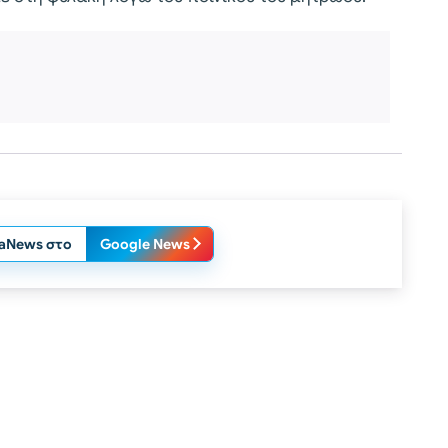
laNews στο
Google News