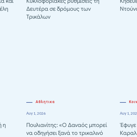
ιά και
Κυκλοφοριακές ρυθμίσεις τη
Κηδεύε
έλη
Δευτέρα σε δρόμους των
Ντούν
Τρικάλων
Αθλητικα
Κοι
Αυγ 1, 2026
Αυγ 1, 20
ή η
Πουλιανίτης: «Ο Δαναός μπορεί
Έφυγε
να οδηγήσει ξανά το τρικαλινό
Καραλ