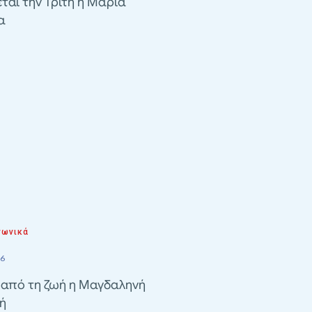
ται την Τρίτη η Μαρία
α
νωνικά
26
 από τη ζωή η Μαγδαληνή
ή