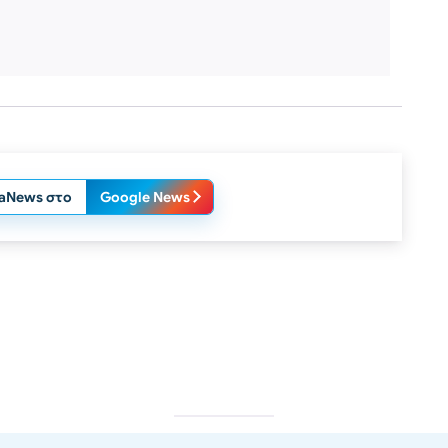
laNews στο
Google News