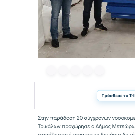
Πρόσθεσε το Tr
Στην παράδοση 20 σύγχρονων νοσοκομε
Τρικάλων προχώρησε ο Δήμος Μετεώρων
στηρίζοντας έμπρακτα τη δημόσια δομή 