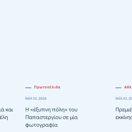
Πρωτοσέλιδα
Αθλ
Ιούλ 31, 2026
Ιούλ 31, 2
ιά και
Η «έξυπνη πόλη» του
Πρεμιέ
έλη
Παπαστεργίου σε μία
εκκίνη
φωτογραφία