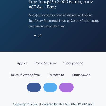
Στον Τσουβέλα 2.000 θεατές, στον
ΑΟΤ όχι – Γιατί;
Μια φωτογραφία από το Δημοτικό Στάδιο
Τρικάλων δημιουργεί ένα πολύ απλό ερώτημα,
στο οποίο καλό θα ήταν…
Aug 8
Αρχική
Ροή ειδήσεων
Όροι χρήσης
Πολιτική Απορρήτου
Ταυτότητα
Επικοινωνία
Copyright © 2026 | Powered by TNT MEDIA GROUP and