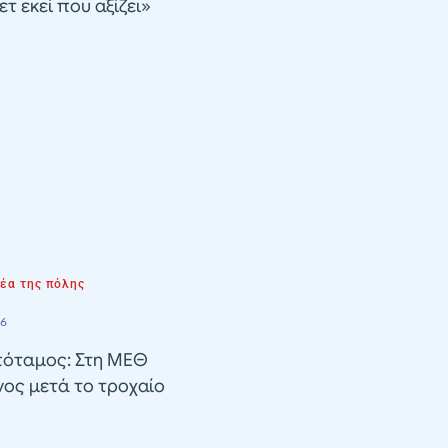
τ εκεί που αξίζει»
νέα της πόλης
26
όταμος: Στη ΜΕΘ
ος μετά το τροχαίο