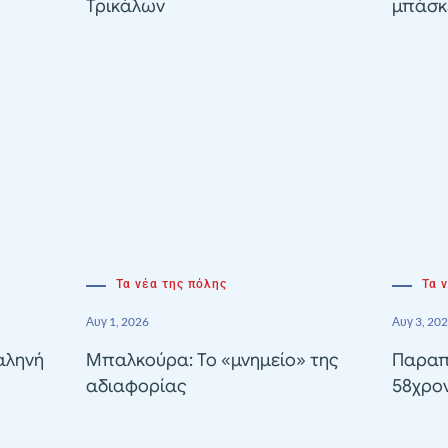
Τρικάλων
μπάσκε
Τα νέα της πόλης
Τα 
Αυγ 1, 2026
Αυγ 3, 20
αληνή
Μπαλκούρα: Το «μνημείο» της
Παραπ
αδιαφορίας
58χρον