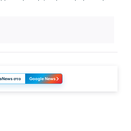
laNews στο
Google News