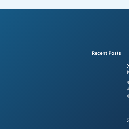
Recent Posts
Φ
Α
φ