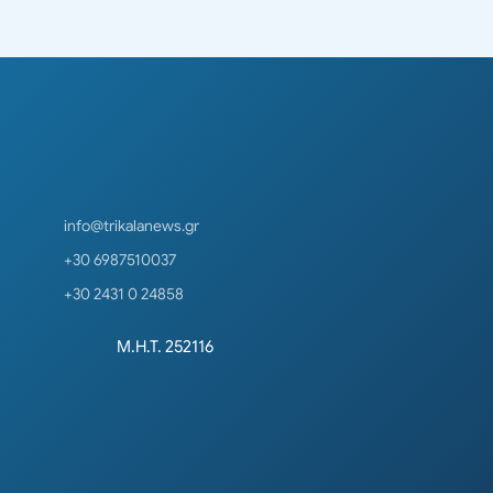
info@trikalanews.gr
+30 6987510037
+30 2431 0 24858
Μ.Η.Τ. 252116