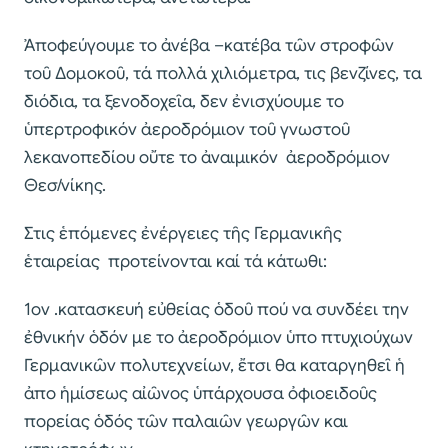
Ἀποφεύγουμε το ἀνέβα –κατέβα τῶν στροφῶν
τοῦ Δομοκοῦ, τά πολλά χιλιόμετρα, τις βενζίνες, τα
διόδια, τα ξενοδοχεῖα, δεν ἐνισχύουμε το
ὑπερτροφικόν ἀεροδρόμιον τοῦ γνωστοῦ
λεκανοπεδίου οὔτε το ἀναιμικόν ἀεροδρόμιον
Θεσ/νίκης.
Στις ἑπόμενες ἐνέργειες τῆς Γερμανικῆς
ἑταιρείας προτείνονται καί τά κάτωθι:
1ον .κατασκευή εὐθείας ὁδοῦ πού να συνδέει την
ἐθνικήν ὁδόν με το ἀεροδρόμιον ὑπο πτυχιούχων
Γερμανικῶν πολυτεχνείων, ἔτσι θα καταργηθεῖ ἡ
ἀπο ἡμίσεως αἰῶνος ὑπάρχουσα ὀφιοειδοῦς
πορείας ὁδός τῶν παλαιῶν γεωργῶν και