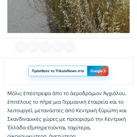
Πρόσθεσε το TrikalaNews στο
Google
Μόλις ἐπέστρεψα ἀπο το ἀεροδρόμιον Ἀγχιάλου,
ἐπιτέλους το πῆρε μια Γερμανική ἑταιρεία και το
λειτουργεῖ, μετανάστες ἀπό Κεντρική Εὐρώπη και
Σκανδιναυικές χῶρες με προορισμό την Κεντρική
Ἑλλάδα ἐξυπηρετοῦνται, ταχύτερα,
οἰκονομικώτερα, ἀνετώτερα.