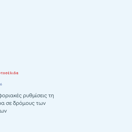
τοσέλιδα
26
οριακές ρυθμίσεις τη
ρα σε δρόμους των
λων