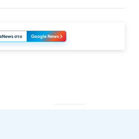
laNews στο
Google News