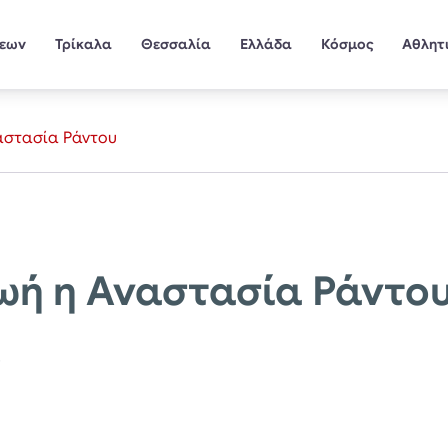
σεων
Τρίκαλα
Θεσσαλία
Ελλάδα
Κόσμος
Αθλητ
αστασία Ράντου
ωή η Αναστασία Ράντο
ς