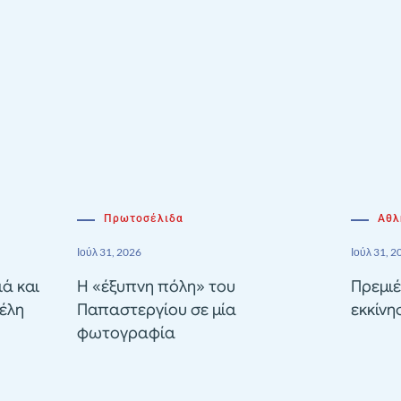
Πρωτοσέλιδα
Αθλ
Ιούλ 31, 2026
Ιούλ 31, 2
ιά και
Η «έξυπνη πόλη» του
Πρεμιέ
έλη
Παπαστεργίου σε μία
εκκίνη
φωτογραφία