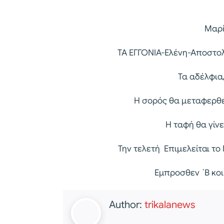
Ηλίας
Μαρία Πολ
ΤΑ ΕΓΓΟΝΙΑ-Ελένη-Αποστολ
Τα αδέλφια,
Η σορός θα μεταφερθεί
Η ταφή θα γίν
Την τελετή Επιμελείται το
Εμπροσθεν ΄Β κοι
Author:
trikalanews