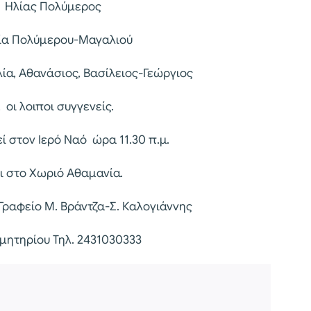
 Πολύμερος
ύμερου-Μαγαλιού
ία, Αθανάσιος, Βασίλειος-Γεώργιος
 οι λοιποι συγγενείς.
 στον Ιερό Ναό ώρα 11.30 π.μ.
ει στο Χωριό Αθαμανία.
 Γραφείο Μ. Βράντζα-Σ. Καλογιάννης
μητηρίου Τηλ. 2431030333