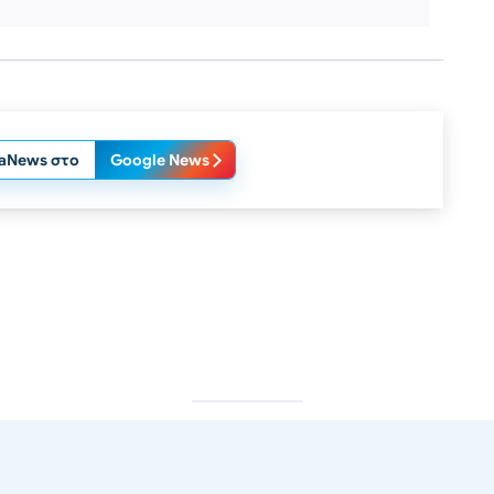
laNews στο
Google News