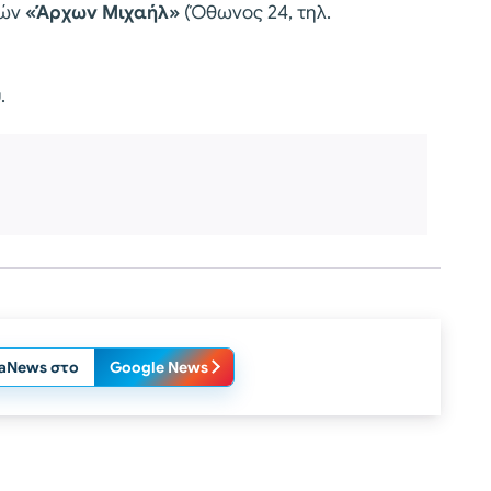
τών
«Άρχων Μιχαήλ»
(Όθωνος 24, τηλ.
.
laNews στο
Google News