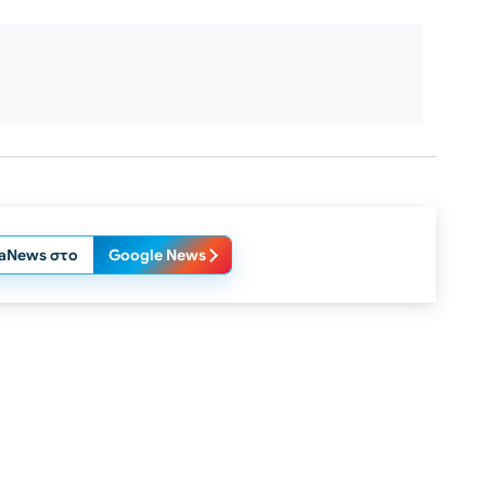
laNews στο
Google News