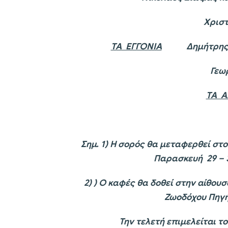
Χριστίνα Ζιώζι
ΤΑ ΕΓΓΟΝΙΑ
Δημήτρης , Να
Γεωργία , Κων
ΤΑ 
Σημ. 1) Η σορός θα μεταφερθεί στ
Παρασκευή 29 – 3
2) )
Ο καφές θα δοθεί στην αίθου
Ζωοδόχου Πηγή
Την τελετή επιμελείται τ