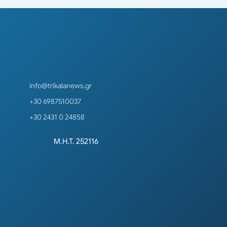
info@trikalanews.gr
+30 6987510037
+30 2431 0 24858
Μ.Η.Τ. 252116