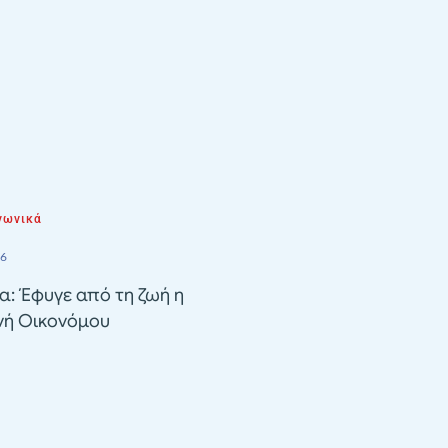
νωνικά
26
α: Έφυγε από τη ζωή η
νή Οικονόμου