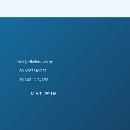
info@trikalanews.gr
+30 6987510037
+30 2431 0 24858
Μ.Η.Τ. 252116