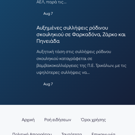
ΑΕΛ, παρά τις…
Aug 7
Αυξημένες συλλήψεις ρόδινου
σκουληκιού σε Φαρκαδόνα, Ζάρκο και
Πηνειάδα
Αυξητική τάση στις συλλήψεις ρόδινου
σκουληκιού καταγράφεται σε
βαμβακοκαλλιέργειες της Π.Ε. Τρικάλων, με τις
υψηλότερες συλλήψεις να…
Aug 7
Αρχική
Ροή ειδήσεων
Όροι χρήσης
Πολιτική Απορρήτου
Ταυτότητα
Επικοινωνία