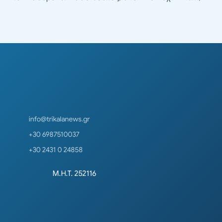
info@trikalanews.gr
+30 6987510037
+30 2431 0 24858
Μ.Η.Τ. 252116