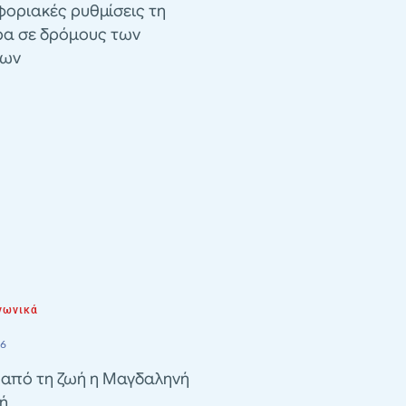
οριακές ρυθμίσεις τη
ρα σε δρόμους των
λων
νωνικά
26
 από τη ζωή η Μαγδαληνή
ή