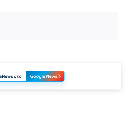
laNews στο
Google News