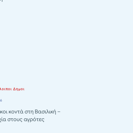
λοιποι Δημοι
26
κοι κοντά στη Βασιλική –
χία στους αγρότες