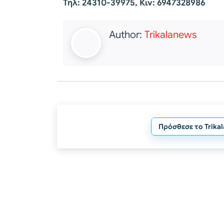
Τηλ: 24310-39975, Κιν: 6947328986
Author:
Trikalanews
Πρόσθεσε το Trika