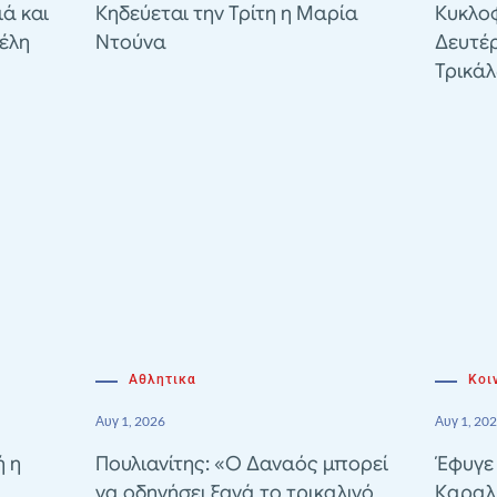
ιά και
Κηδεύεται την Τρίτη η Μαρία
Κυκλοφ
έλη
Ντούνα
Δευτέ
Τρικά
Αθλητικα
Κοι
Αυγ 1, 2026
Αυγ 1, 20
ή η
Πουλιανίτης: «Ο Δαναός μπορεί
Έφυγε
να οδηγήσει ξανά το τρικαλινό
Καραλ