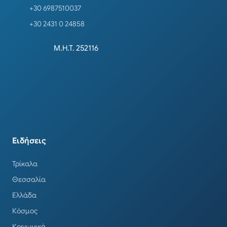
+30 6987510037
+30 2431 0 24858
Μ.Η.Τ. 252116
Ειδήσεις
Τρίκαλα
Θεσσαλία
Ελλάδα
Κόσμος
Κοινωνικά