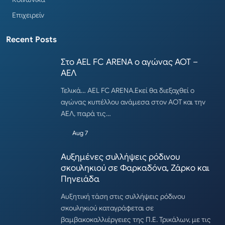
Επιχειρείν
Recent Posts
Στο AEL FC ARENA ο αγώνας ΑΟΤ –
ΑΕΛ
Τελικά… AEL FC ARENA.Εκεί θα διεξαχθεί ο
αγώνας κυπέλλου ανάμεσα στον ΑΟΤ και την
ΑΕΛ, παρά τις…
Aug 7
Αυξημένες συλλήψεις ρόδινου
σκουληκιού σε Φαρκαδόνα, Ζάρκο και
Πηνειάδα
Αυξητική τάση στις συλλήψεις ρόδινου
σκουληκιού καταγράφεται σε
βαμβακοκαλλιέργειες της Π.Ε. Τρικάλων, με τις