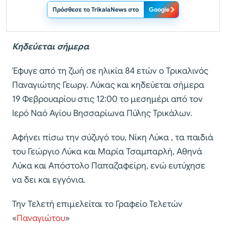
Πρόσθεσε το TrikalaNews στο
Google
Κηδεύεται σήμερα
Έφυγε από τη ζωή σε ηλικία 84 ετών ο Τρικαλινός
Παναγιώτης Γεωργ. Λύκας και κηδεύεται σήμερα
19 Φεβρουαρίου στις 12:00 το μεσημέρι από τον
Ιερό Ναό Αγίου Βησσαρίωνα Πύλης Τρικάλων.
Αφήνει πίσω την σύζυγό του, Νίκη Λύκα , τα παιδιά
του Γεώργιο Λύκα και Μαρία Τσαμπαρλή, Αθηνά
Λύκα και Απόστολο Παπαζαφείρη, ενώ ευτύχησε
να δει και εγγόνια.
Την Τελετή επιμελείται το Γραφείο Τελετών
«
Παναγιώτου
»