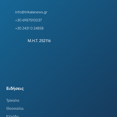
info@trikalanews.gr
+30 6987510037
+30 2431 0 24858
Μ.Η.Τ. 252116
Ειδήσεις
Τρίκαλα
Θεσσαλία
Ελλάδα