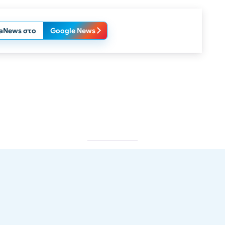
laNews στο
Google News