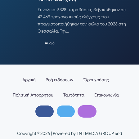
Συνολικά 9.328 παραβάσεις βεβαιώθηκαν σε
42.469 τροχονομικούς ελέγχους που
πραγματοποιήθηκαν τον Ιούλιο του 2026 στη
Θεσσαλία. Την…
Aug 6
Αρχική
Ροή ειδήσεων
Όροι χρήσης
Πολιτική Απορρήτου
Ταυτότητα
Επικοινωνία
Copyright © 2026 | Powered by TNT MEDIA GROUP and