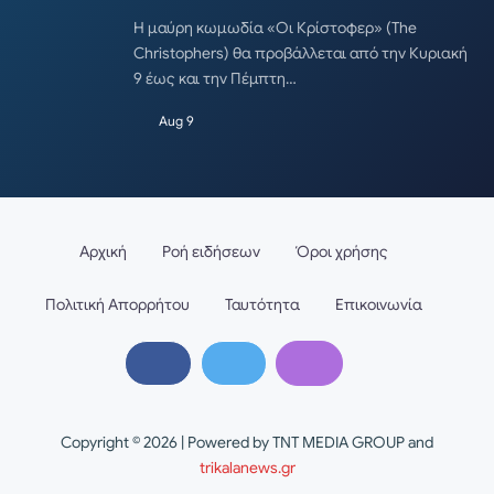
Η μαύρη κωμωδία «Οι Κρίστοφερ» (The
Christophers) θα προβάλλεται από την Κυριακή
9 έως και την Πέμπτη…
Aug 9
Αρχική
Ροή ειδήσεων
Όροι χρήσης
Πολιτική Απορρήτου
Ταυτότητα
Επικοινωνία
Copyright © 2026 | Powered by TNT MEDIA GROUP and
trikalanews.gr