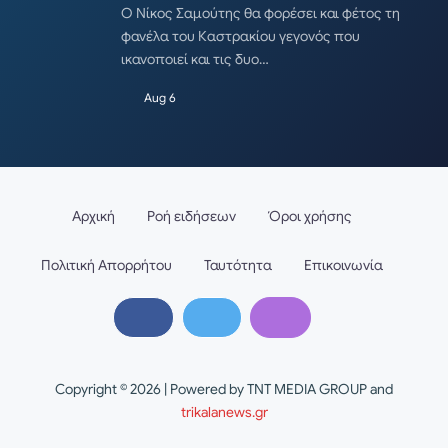
Ο Νίκος Σαμούτης θα φορέσει και φέτος τη
φανέλα του Καστρακίου γεγονός που
ικανοποιεί και τις δυο…
Aug 6
Αρχική
Ροή ειδήσεων
Όροι χρήσης
Πολιτική Απορρήτου
Ταυτότητα
Επικοινωνία
Copyright © 2026 | Powered by TNT MEDIA GROUP and
trikalanews.gr