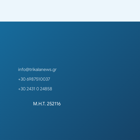
info@trikalanews.gr
+30 6987510037
+30 2431 0 24858
Μ.Η.Τ. 252116