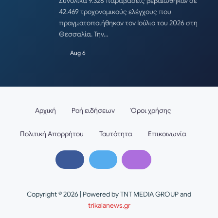
Συνολικά 9.328 παραβάσεις βεβαιώθηκαν σε
42.469 τροχονομικούς ελέγχους που
πραγματοποιήθηκαν τον Ιούλιο του 2026 στη
Θεσσαλία. Την…
Aug 6
Αρχική
Ροή ειδήσεων
Όροι χρήσης
Πολιτική Απορρήτου
Ταυτότητα
Επικοινωνία
Copyright © 2026 | Powered by TNT MEDIA GROUP and
trikalanews.gr