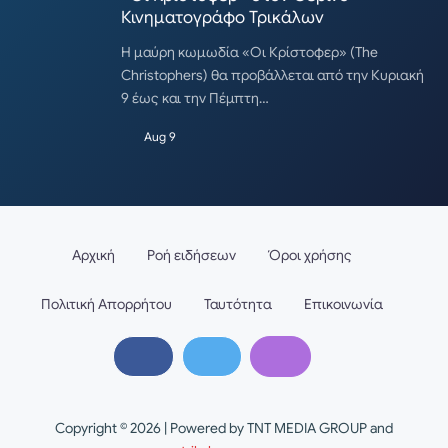
Κινηματογράφο Τρικάλων
Η μαύρη κωμωδία «Οι Κρίστοφερ» (The
Christophers) θα προβάλλεται από την Κυριακή
9 έως και την Πέμπτη…
Aug 9
Αρχική
Ροή ειδήσεων
Όροι χρήσης
Πολιτική Απορρήτου
Ταυτότητα
Επικοινωνία
Copyright © 2026 | Powered by TNT MEDIA GROUP and