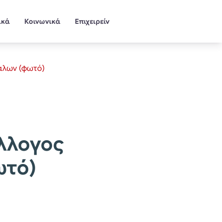
ικά
Κοινωνικά
Επιχειρείν
κάλων (φωτό)
ύλλογος
ωτό)