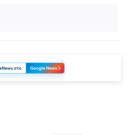
laNews στο
Google News