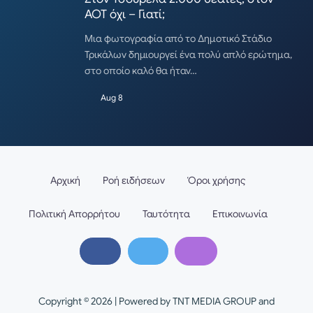
ΑΟΤ όχι – Γιατί;
Μια φωτογραφία από το Δημοτικό Στάδιο
Τρικάλων δημιουργεί ένα πολύ απλό ερώτημα,
στο οποίο καλό θα ήταν…
Aug 8
Αρχική
Ροή ειδήσεων
Όροι χρήσης
Πολιτική Απορρήτου
Ταυτότητα
Επικοινωνία
Copyright © 2026 | Powered by TNT MEDIA GROUP and