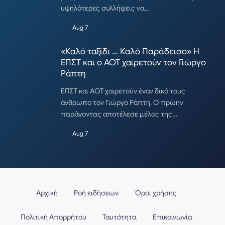
υψηλότερες συλλήψεις να…
Aug 7
«Καλό ταξίδι … Καλό Παράδεισο» Η
ΕΠΣΤ και ο ΑΟΤ χαιρετούν τον Γιώργο
Ράπτη
ΕΠΣΤ και ΑΟΤ χαιρετούν έναν δικό τους
άνθρωπο τον Γιώργο Ράπτη. Ο πρώην
παράγοντας αποτέλεσε μέλος της…
Aug 7
Αρχική
Ροή ειδήσεων
Όροι χρήσης
Πολιτική Απορρήτου
Ταυτότητα
Επικοινωνία