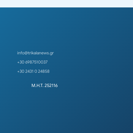
info@trikalanews.gr
+30 6987510037
+30 2431 0 24858
Μ.Η.Τ. 252116