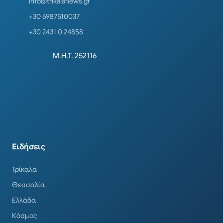
info@trikalanews.gr
+30 6987510037
+30 2431 0 24858
Μ.Η.Τ. 252116
Ειδήσεις
Τρίκαλα
Θεσσαλία
Ελλάδα
Κόσμος