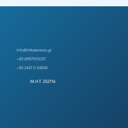
info@trikalanews.gr
+30 6987510037
+30 2431 0 24858
Μ.Η.Τ. 252116