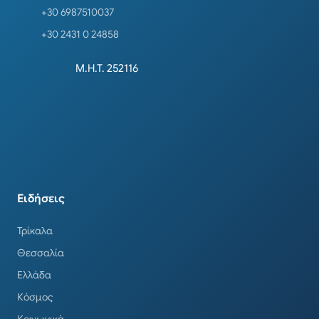
+30 6987510037
+30 2431 0 24858
Μ.Η.Τ. 252116
Ειδήσεις
Τρίκαλα
Θεσσαλία
Ελλάδα
Κόσμος
Κοινωνικά