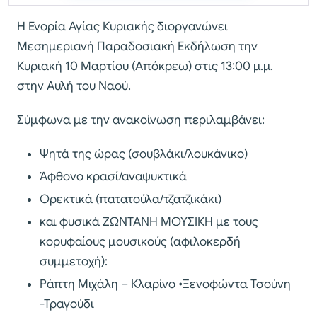
Η Ενορία Αγίας Κυριακής διοργανώνει
Μεσημεριανή Παραδοσιακή Εκδήλωση την
Κυριακή 10 Μαρτίου (Απόκρεω) στις 13:00 μ.μ.
στην Αυλή του Ναού.
Σύμφωνα με την ανακοίνωση περιλαμβάνει:
Ψητά της ώρας (σουβλάκι/λουκάνικο)
Άφθονο κρασί/αναψυκτικά
Ορεκτικά (πατατούλα/τζατζικάκι)
και φυσικά ΖΩΝΤΑΝΗ ΜΟΥΣΙΚΗ με τους
κορυφαίους μουσικούς (αφιλοκερδή
συμμετοχή):
Ράπτη Μιχάλη – Κλαρίνο •Ξενοφώντα Τσούνη
-Τραγούδι