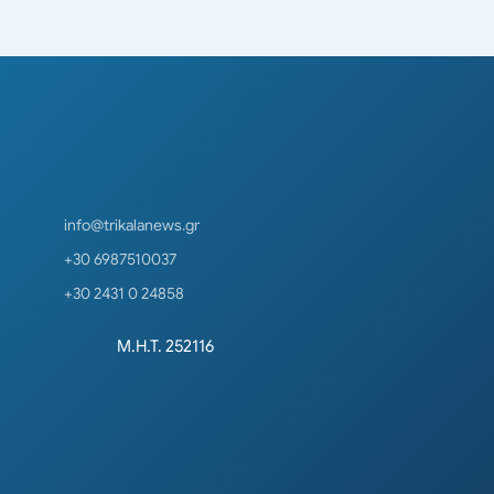
info@trikalanews.gr
+30 6987510037
+30 2431 0 24858
Μ.Η.Τ. 252116