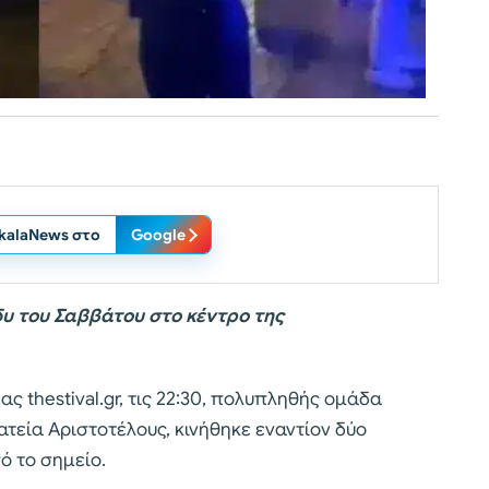
ikalaNews στο
Google
υ του Σαββάτου στο κέντρο της
 thestival.gr, τις 22:30, πολυπληθής ομάδα
τεία Αριστοτέλους, κινήθηκε εναντίον δύο
 το σημείο.