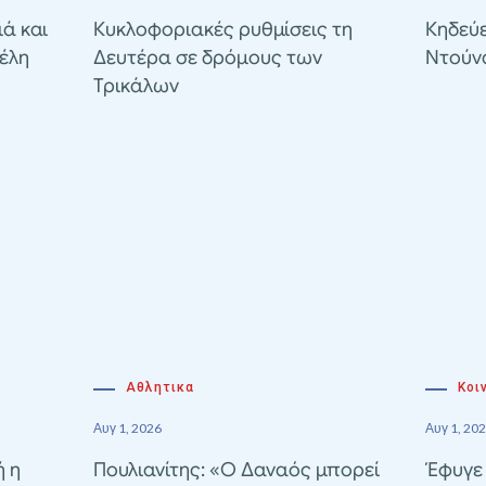
ιά και
Κυκλοφοριακές ρυθμίσεις τη
Κηδεύε
έλη
Δευτέρα σε δρόμους των
Ντούν
Τρικάλων
Αθλητικα
Κοι
Αυγ 1, 2026
Αυγ 1, 20
ή η
Πουλιανίτης: «Ο Δαναός μπορεί
Έφυγε