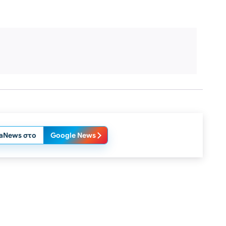
laNews στο
Google News