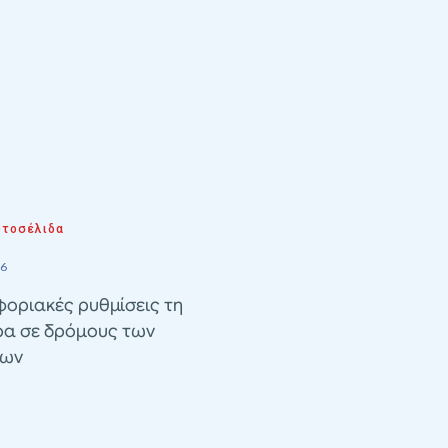
τοσέλιδα
26
οριακές ρυθμίσεις τη
ρα σε δρόμους των
λων