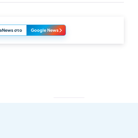
laNews στο
Google News