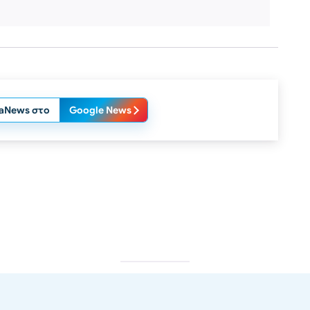
laNews στο
Google News