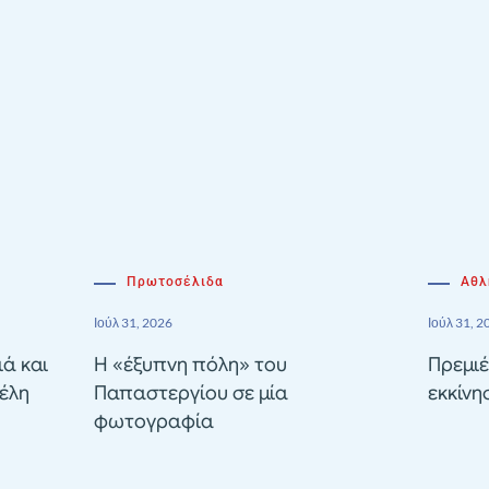
Πρωτοσέλιδα
Αθλ
Ιούλ 31, 2026
Ιούλ 31, 2
ιά και
Η «έξυπνη πόλη» του
Πρεμιέ
έλη
Παπαστεργίου σε μία
εκκίνη
φωτογραφία