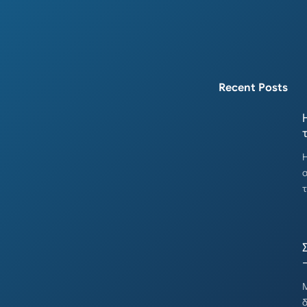
Recent Posts
Η
τ
–
Μ
δ