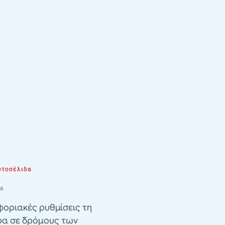
τοσέλιδα
26
οριακές ρυθμίσεις τη
ρα σε δρόμους των