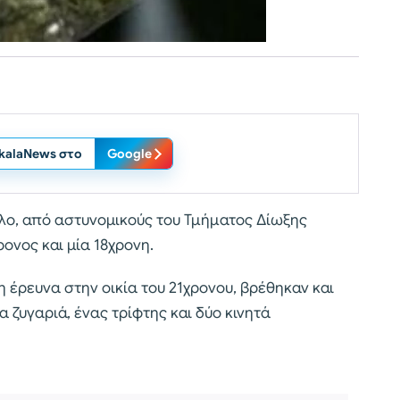
ikalaNews στο
Google
λο, από αστυνομικούς του Τμήματος Δίωξης
ονος και μία 18χρονη.
η έρευνα στην οικία του 21χρονου, βρέθηκαν και
 ζυγαριά, ένας τρίφτης και δύο κινητά