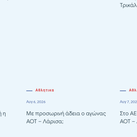
Τρικά
Αθλητικα
Αθλ
Αυγ 6, 2026
Αυγ 7, 20
ή η
Με προσωρινή άδεια ο αγώνας
Στο A
ΑΟΤ – Λάρισα;
ΑΟΤ –