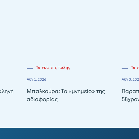
Τα νέα της πόλης
Τα 
Αυγ 1, 2026
Αυγ 3, 20
αληνή
Μπαλκούρα: Το «μνημείο» της
Παραπ
αδιαφορίας
58χρον