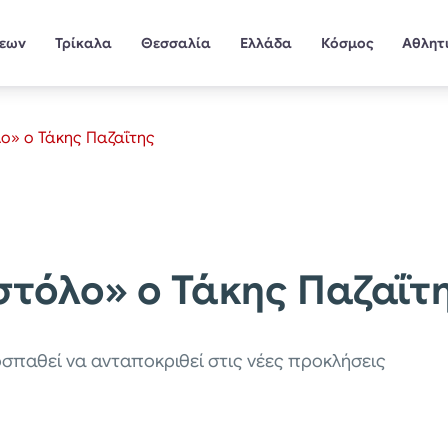
σεων
Τρίκαλα
Θεσσαλία
Ελλάδα
Κόσμος
Αθλητ
λο» ο Τάκης Παζαΐτης
«στόλο» ο Τάκης Παζαΐτ
οσπαθεί να ανταποκριθεί στις νέες προκλήσεις