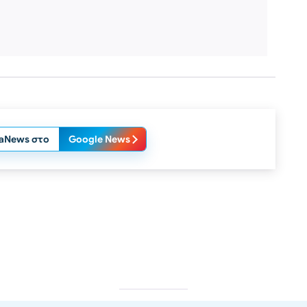
laNews στο
Google News