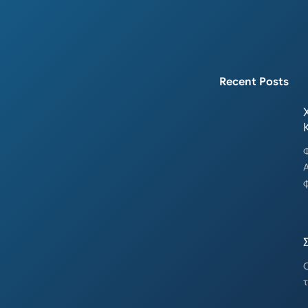
Recent Posts
Φ
Α
φ
Ο
τ