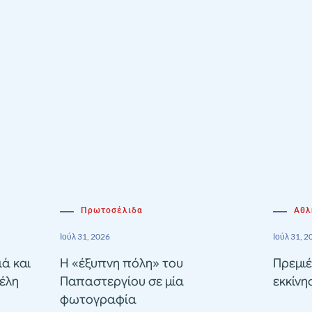
Πρωτοσέλιδα
Αθλ
Ιούλ 31, 2026
Ιούλ 31, 2
ιά και
Η «έξυπνη πόλη» του
Πρεμιέ
έλη
Παπαστεργίου σε μία
εκκίνη
φωτογραφία