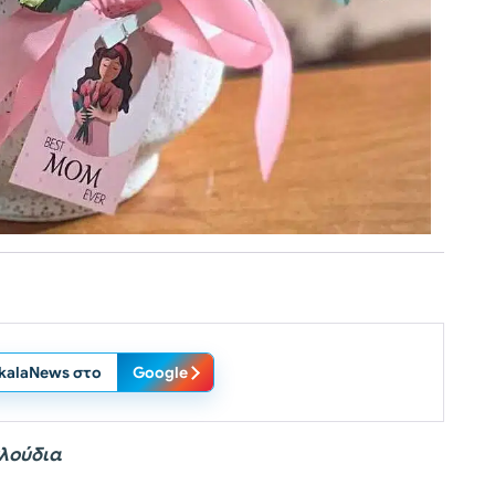
ikalaNews στο
Google
υλούδια