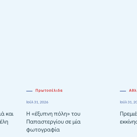
Πρωτοσέλιδα
Αθλ
Ιούλ 31, 2026
Ιούλ 31, 2
ιά και
Η «έξυπνη πόλη» του
Πρεμιέ
έλη
Παπαστεργίου σε μία
εκκίνη
φωτογραφία