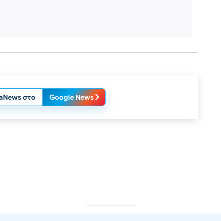
laNews στο
Google News