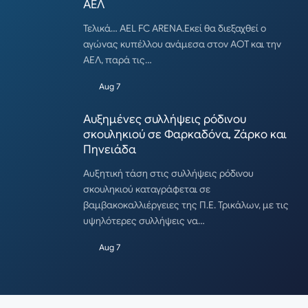
ΑΕΛ
Τελικά… AEL FC ARENA.Εκεί θα διεξαχθεί ο
αγώνας κυπέλλου ανάμεσα στον ΑΟΤ και την
ΑΕΛ, παρά τις…
Aug 7
Αυξημένες συλλήψεις ρόδινου
σκουληκιού σε Φαρκαδόνα, Ζάρκο και
Πηνειάδα
Αυξητική τάση στις συλλήψεις ρόδινου
σκουληκιού καταγράφεται σε
βαμβακοκαλλιέργειες της Π.Ε. Τρικάλων, με τις
υψηλότερες συλλήψεις να…
Aug 7