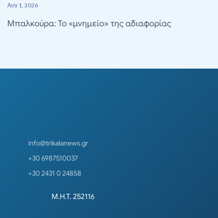
Αυγ 1, 2026
Μπαλκούρα: Το «μνημείο» της αδιαφορίας
info@trikalanews.gr
+30 6987510037
+30 2431 0 24858
Μ.Η.Τ. 252116