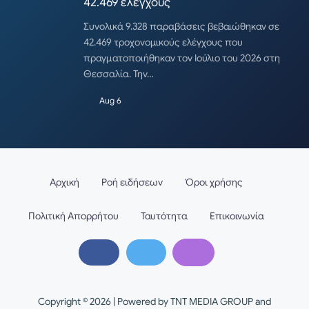
42.469 ελέγχους
Συνολικά 9.328 παραβάσεις βεβαιώθηκαν σε
42.469 τροχονομικούς ελέγχους που
πραγματοποιήθηκαν τον Ιούλιο του 2026 στη
Θεσσαλία. Την…
Aug 6
Αρχική
Ροή ειδήσεων
Όροι χρήσης
Πολιτική Απορρήτου
Ταυτότητα
Επικοινωνία
Copyright © 2026 | Powered by TNT MEDIA GROUP and