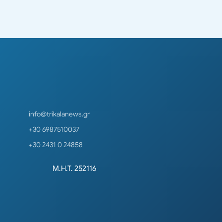
info@trikalanews.gr
+30 6987510037
+30 2431 0 24858
Μ.Η.Τ. 252116