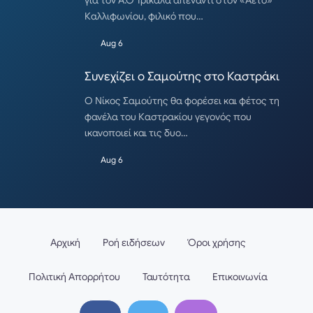
για τον Α.Ο Τρίκαλα απέναντι στον «Αετό»
Καλλιφωνίου, φιλικό που…
Aug 6
Συνεχίζει ο Σαμούτης στο Καστράκι
Ο Νίκος Σαμούτης θα φορέσει και φέτος τη
φανέλα του Καστρακίου γεγονός που
ικανοποιεί και τις δυο…
Aug 6
Αρχική
Ροή ειδήσεων
Όροι χρήσης
Πολιτική Απορρήτου
Ταυτότητα
Επικοινωνία