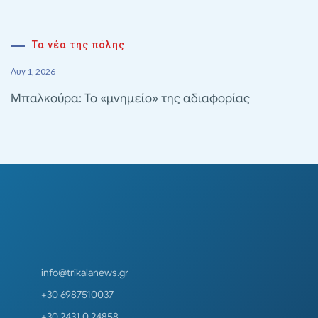
Τα νέα της πόλης
Αυγ 1, 2026
Μπαλκούρα: Το «μνημείο» της αδιαφορίας
info@trikalanews.gr
+30 6987510037
+30 2431 0 24858