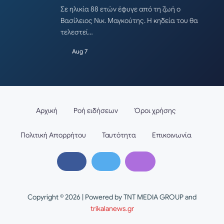
Σε ηλικία 88 ετών έφυγε από τη ζωή ο
Βασίλειος Νικ. Μαγκούτης. Η κηδεία του θα
τελεστεί…
Aug 7
Αρχική
Ροή ειδήσεων
Όροι χρήσης
Πολιτική Απορρήτου
Ταυτότητα
Επικοινωνία
Copyright © 2026 | Powered by TNT MEDIA GROUP and
trikalanews.gr