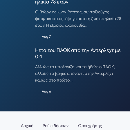
ηλικία 78 ετών
Ο Γεώργιος Ιωαν. Ράπτης, συνταξιούχος
φαρμακοποιός, έφυγε από τη ζωή σε ηλικία 78
ετών. Η εξόδιος ακολουθία…
Aug 7
Ηττα του ΠΑΟΚ από την Αντερλεχτ με
0-1
Αλλιώς τα υπολόγιζε και τα ήθελε ο ΠΑΟΚ,
αλλιώς τα βρήκε απέναντι στην Αντερλεχτ
καθώς στο πρώτο…
Aug 6
Αρχική
Ροή ειδήσεων
Όροι χρήσης