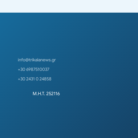
info@trikalanews.gr
+30 6987510037
+30 2431 0 24858
Μ.Η.Τ. 252116