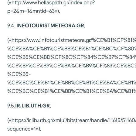
(«http://www.hellaspath.gr/index.php?
p=2&m=1&mntid=63»),
9.4.
INFOTOURISTMETEORA.GR
,
(«https://www.infotouristmeteora.gr/%CE%B
%CE%BA%CE%B1%CE%BB%CE%B1%CE%BC%CF%80
%CE%B5%CE%BD%CF%8C%CF%84%CE%B7%CF%84
%CE%BF%CE%B9%CE%BA%CE%B9%CF%83%CE%BC%
%CE%B5-
%CE%BC%CE%B1%CE%BB%CE%B1%CE%BA%CE%B1
%CE%BC%CE%B1%CE%BB%CE%B1%CE%BA%CE%B1%C
9.5.
IR.LIB.UTH.GR
,
(«https://ir.lib.uth.gr/xmlui/bitstream/handle/11615/5116
sequence=1»),