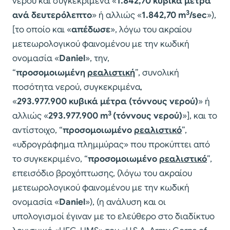
νερού και συγκεκριμένα «
1.842,70 κυβικά μέτρα
3
ανά
δευτερόλεπτο
» ή αλλιώς «
1.842,70
m
/sec
»),
[το οποίο και «
απέδωσε
», λόγω του ακραίου
μετεωρολογικού φαινομένου με την κωδική
ονομασία «
Daniel
», την,
“
προσομοιωμένη
ρεαλιστική
”, συνολική
ποσότητα νερού, συγκεκριμένα,
«
293.977.900
κυβικά μέτρα (τόννους νερού)
» ή
3
αλλιώς «
293.977.900
m
(τόννους νερού)
»], και το
αντίστοιχο, “
προσομοιωμένο
ρεαλιστικό
”,
«υδρογράφημα πλημμύρας» που προκύπτει από
το συγκεκριμένο, “
προσομοιωμένο
ρεαλιστικό
”,
επεισόδιο βροχόπτωσης, (λόγω του ακραίου
μετεωρολογικού φαινομένου με την κωδική
ονομασία «
Daniel
»), (η ανάλυση και οι
υπολογισμοί έγιναν με το ελεύθερο στο διαδίκτυο