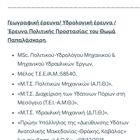
————————————————————————————
Γεωγραφική έρευνα/ Υδρολογική έρευνα /
Έρευνα Πολιτικής Προστασίας του Θωμά
Παπαλάσκαρη
,
MSc. Πολιτικού-Υδρολόγου Μηχανικού &
Μηχανικού Υδραυλικών Έργων,
Μέλος Τ.Ε.Ε./Α.Μ.:58540,
«Μ.Τ.Σ. Πολιτικών Μηχανικών (Α.Π.Θ.)»,
«Μ.Τ.Σ. Διαχείριση των Υδάτινων Πόρων στη
Μεσόγειο (Τ.Ε.Ι.-Α.Μ.Θ.)»,
«Μ.Τ.Σ. Υδραυλική Μηχανική (Δ.Π.Θ.)»,
«Πρώην Υπάλληλος της «Διεύθυνσης Υδάτων
Ανατολικής Μακεδονίας-Θράκης, Καβάλας»