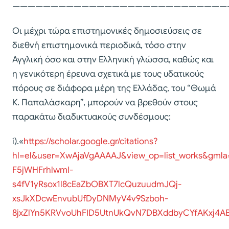
————————————————————————————
Οι μέχρι τώρα επιστημονικές δημοσιεύσεις σε
διεθνή επιστημονικά περιοδικά, τόσο στην
Αγγλική όσο και στην Ελληνική γλώσσα, καθώς και
η γενικότερη έρευνα σχετικά με τους υδατικούς
πόρους σε διάφορα μέρη της Ελλάδας, του “Θωμά
Κ. Παπαλάσκαρη”, μπορούν να βρεθούν στους
παρακάτω διαδικτυακούς συνδέσμους:
i).«
https://scholar.google.gr/citations?
hl=el&user=XwAjaVgAAAAJ&view_op=list_works&gmla
F5jWHFrhlwml-
s4fV1yRsox1l8cEaZbOBXT7lcQuzuudmJQj-
xsJkXDcwEnvubUfDyDNMyV4v9Szboh-
8jxZlYn5KRVvoUhFID5UtnUkQvN7DBXddbyCYfAKxj4AB