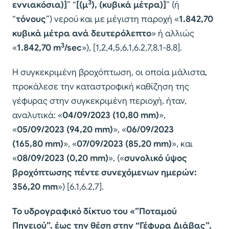
3
εννιακόσια)]
” “
[(μ
), (κυβικά μέτρα)]
” (ή
“
τόνους
”) νερού και με μέγιστη παροχή «
1.842,70
κυβικά μέτρα ανά δευτερόλεπτο
» ή αλλιώς
3
«
1.842,70
m
/sec
»), [1,2,4,5,6.1,6.2,7,8.1-8.8].
Η συγκεκριμένη βροχόπτωση, οι οποία μάλιστα,
προκάλεσε την καταστροφική καθίζηση της
γέφυρας στην συγκεκριμένη περιοχή, ήταν,
αναλυτικά: «
04/09/2023 (10,80
mm
)
»,
«
05/09/2023 (94,20
mm
)
», «
06/09/2023
(165,80
mm
)
», «
07/09/2023 (85,20
mm
)
», και
«
08/09/2023 (0,20
mm
)
», («
συνολικό ύψος
βροχόπτωσης πέντε συνεχόμενων ημερών:
356,20
mm
») [6.1,6.2,7].
Το υδρογραφικό δίκτυο του «”Ποταμού
Πηνειού”, έως την θέση στην “Γέφυρα Διάβας”,