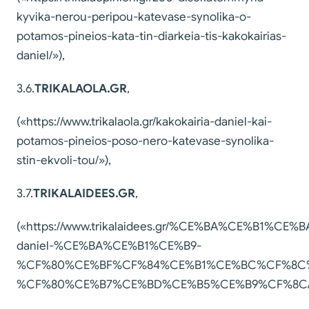
kyvika-nerou-peripou-katevase-synolika-o-
potamos-pineios-kata-tin-diarkeia-tis-kakokairias-
daniel/»),
3.6.
TRIKALAOLA
.
GR
,
(«https://www.trikalaola.gr/kakokairia-daniel-kai-
potamos-pineios-poso-nero-katevase-synolika-
stin-ekvoli-tou/»),
3.7.
TRIKALAIDEES
.
GR
,
(«https://www.trikalaidees.gr/%CE%BA%CE%B1
daniel-%CE%BA%CE%B1%CE%B9-
%CF%80%CE%BF%CF%84%CE%B1%CE%BC%CF%8C
%CF%80%CE%B7%CE%BD%CE%B5%CE%B9%CF%8C/»