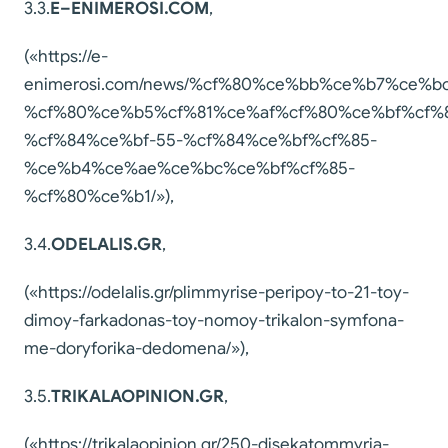
3.3.
E
–
ENIMEROSI
.
COM
,
(«https://e-
enimerosi.com/news/%cf%80%ce%bb%ce%b7%ce%
%cf%80%ce%b5%cf%81%ce%af%cf%80%ce%bf%cf%
%cf%84%ce%bf-55-%cf%84%ce%bf%cf%85-
%ce%b4%ce%ae%ce%bc%ce%bf%cf%85-
%cf%80%ce%b1/»),
3.4.
ODELALIS
.
GR
,
(«https://odelalis.gr/plimmyrise-peripoy-to-21-toy-
dimoy-farkadonas-toy-nomoy-trikalon-symfona-
me-doryforika-dedomena/»),
3.5.
TRIKALAOPINION
.
GR
,
(«https://trikalaopinion.gr/250-disekatommyria-