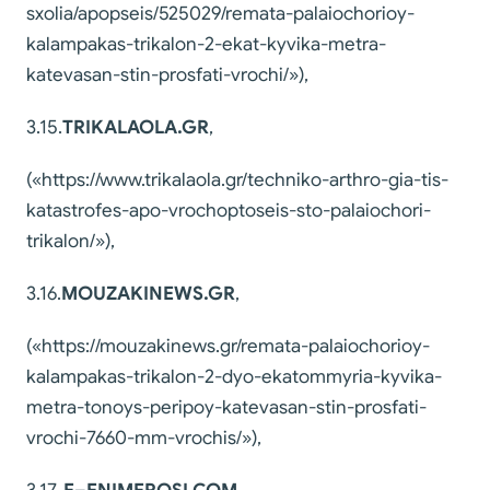
sxolia/apopseis/525029/remata-palaiochorioy-
kalampakas-trikalon-2-ekat-kyvika-metra-
katevasan-stin-prosfati-vrochi/»),
3.15.
TRIKALAOLA
.
GR
,
(«https://www.trikalaola.gr/techniko-arthro-gia-tis-
katastrofes-apo-vrochoptoseis-sto-palaiochori-
trikalon/»),
3.16.
MOUZAKINEWS
.
GR
,
(«https://mouzakinews.gr/remata-palaiochorioy-
kalampakas-trikalon-2-dyo-ekatommyria-kyvika-
metra-tonoys-peripoy-katevasan-stin-prosfati-
vrochi-7660-mm-vrochis/»),