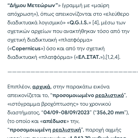
“Δήμου Μετεώρων”
» (γραμμή με «μαύρη
απόχρωση»), όπως απεικονίζονται στο «ελεύθερο
διαδικτυακά λογισμικό» «
Q
.
G
.
I
.
S
.
» [4], μέσω των
σχετικών αρχείων που ανακτήθηκαν τόσο από την
σχετική διαδικτυακή «πλατφόρμα»
(«
Copernicus
») όσο και από την σχετική
διαδικτυακή «πλατφόρμα» («
ΕΛ.ΣΤΑΤ.
»),[1,2,4].
————————————————————————————
Επιπλέον,
αρχικά
, στην παρακάτω εικόνα
απεικονίζεται το, “
προσομοιωμένο
ρεαλιστικό
”,
«ιστόγραμμα βροχόπτωσης» του χρονικού
διαστήματος, “
04/09-08/09/2023
” (“
356,20
mm
”),
(το οποίο και «
απέδωσε
» την,
“
προσομοιωμένη
ρεαλιστική
”, παροχή αιχμής