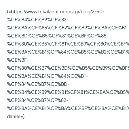
(«https://www.trikalaenimerosi.gr/blog/2-50-
%CE%B4%CE%B9%CF%83-
%CE%BA%CF%85%CE%B2%CE%B9%CE%BA%CE%B1-
%CE%BD%CE%B5%CF%81%CE%BF%CF%85-
%CF%80%CE%B5%CF%81%CE%B9%CF%80%CE%BF%
%CE%BA%CE%B1%CF%84%CE%B5%CE%B2%CE%B1%
%CE%BF-
%CF%80%CE%B7%CE%BD%CE%B5%CE%B9%CE%BF
%CE%BA%CE%B1%CF%84%CE%B1-
%CF%84%CE%B7%CE%BD-
%CE%B4%CE%B9%CE%B1%CF%81%CE%BA%CE%B5%
%CF%84%CE%B7%CF%82-
%CE%BA%CE%B1%CE%BA%CE%BF%CE%BA%CE%B1%
daniel»),