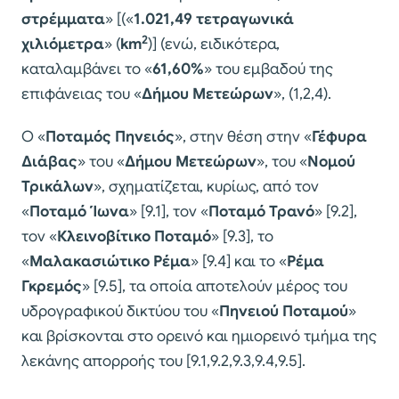
στρέμματα
» [(«
1.021,49 τετραγωνικά
2
χιλιόμετρα
» (
km
)] (ενώ, ειδικότερα,
καταλαμβάνει το «
61,60%
» του εμβαδού της
επιφάνειας του «
Δήμου Μετεώρων
», (1,2,4).
Ο «
Ποταμός Πηνειός
», στην θέση στην «
Γέφυρα
Διάβας
» του «
Δήμου Μετεώρων
», του «
Νομού
Τρικάλων
», σχηματίζεται, κυρίως, από τον
«
Ποταμό Ίωνα
» [9.1], τον «
Ποταμό Τρανό
» [9.2],
τον «
Κλεινοβίτικο Ποταμό
» [9.3], το
«
Μαλακασιώτικο Ρέμα
» [9.4] και το «
Ρέμα
Γκρεμός
» [9.5], τα οποία αποτελούν μέρος του
υδρογραφικού δικτύου του «
Πηνειού Ποταμού
»
και βρίσκονται στο ορεινό και ημιορεινό τμήμα της
λεκάνης απορροής του [9.1,9.2,9.3,9.4,9.5].