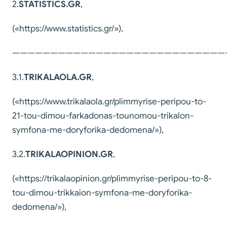
2.
STATISTICS
.
GR
,
(«https://www.statistics.gr/»),
————————————————————————————
3.1.
TRIKALAOLA
.
GR
,
(«https://www.trikalaola.gr/plimmyrise-peripou-to-
21-tou-dimou-farkadonas-tounomou-trikalon-
symfona-me-doryforika-dedomena/»),
3.2.
TRIKALAOPINION
.
GR
,
(«https://trikalaopinion.gr/plimmyrise-peripou-to-8-
tou-dimou-trikkaion-symfona-me-doryforika-
dedomena/»),