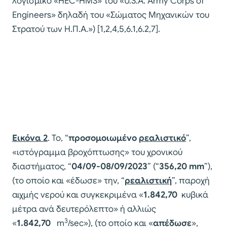
λογισμικό «HEC-HMS» του «U.S.A. Army Corps of
Engineers» δηλαδή του «Σώματος Μηχανικών του
Στρατού των Η.Π.Α.») [1,2,4,5,6.1,6.2,7].
Εικόνα 2
. Το, “
προσομοιωμένο
ρεαλιστικό
”,
«ιστόγραμμα βροχόπτωσης» του χρονικού
διαστήματος, “
04/09-08/09/2023
” (“
356,20
mm
”),
(το οποίο και «έδωσε» την, “
ρεαλιστική
”, παροχή
αιχμής νερού και συγκεκριμένα «
1.842,70
κυβικά
μέτρα ανά δευτερόλεπτο» ή αλλιώς
3
«
1.842,70
m
/sec»), (το οποίο και «
απέδωσε
»,