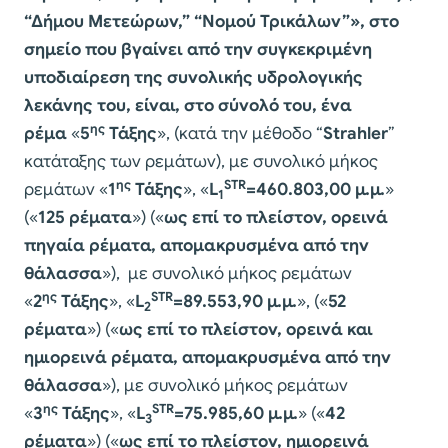
“Δήμου Μετεώρων,” “Νομού Τρικάλων”», στο
σημείο που βγαίνει από την συγκεκριμένη
υποδιαίρεση της συνολικής υδρολογικής
λεκάνης του, είναι, στο σύνολό του, ένα
ης
ρέμα
«
5
Τάξης
», (κατά την μέθοδο “
Strahler
”
κατάταξης των ρεμάτων), με συνολικό μήκος
ης
STR
ρεμάτων «
1
Τάξης
», «
L
=460.803,00 μ.μ.
»
1
(«
125 ρέματα
») («
ως επί το πλείστον,
ορεινά
πηγαία ρέματα, απομακρυσμένα από την
θάλασσα
»), με συνολικό μήκος ρεμάτων
ης
STR
«
2
Τάξης
», «
L
=89.553,90 μ.μ.
», («
52
2
ρέματα
») («
ως επί το πλείστον,
ορεινά και
ημιορεινά ρέματα, απομακρυσμένα από την
θάλασσα
»), με συνολικό μήκος ρεμάτων
ης
STR
«
3
Τάξης
», «
L
=75.985,60 μ.μ.
» («
42
3
ρέματα
») («
ως επί το πλείστον,
ημιορεινά