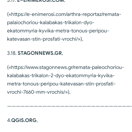
3.17.
E
–
ENIMEROSI
.
COM
,
(«https://e-enimerosi.com/arthra-reportaz/remata-
palaiochoriou-kalabakas-trikalon-dyo-
ekatommyria-kyvika-metra-tonous-peripou-
katevasan-stin-prosfati-vrochi/»),
3.18.
STAGONNEWS
.
GR
,
(«https://www.stagonnews.gr/remata-paleochoriou-
kalabakas-trikalon-2-dyo-ekatommyria-kyvika-
metra-tonous-peripou-katevasan-stin-prosfati-
vrochi-7660-mm-vrochis/»),
————————————————————————————
4.
QGIS
.
ORG
,