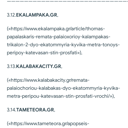
————————————————————————————
3.12.
EKALAMPAKA
.
GR
,
(«https://www.ekalampaka.gr/article/thomas-
papalaskaris-remata-palaioxorioy-kalampakas-
trikalon-2-dyo-ekatommyria-kyvika-metra-tonoys-
peripoy-katevasan-stin-prosfati»),
3.13.
KALABAKACITY
.
GR
,
(«https://www.kalabakacity.gr/remata-
palaiochoriou-kalabakas-dyo-ekatommyria-kyvika-
metra-peripou-katevasan-stin-prosfati-vrochi/»),
3.14.
TAMETEORA
.
GR
,
(«https://www.tameteora.gr/apopseis-