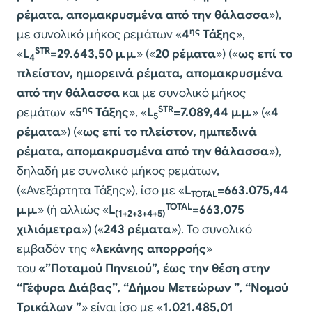
ρέματα, απομακρυσμένα από την θάλασσα
»),
ης
με συνολικό μήκος ρεμάτων «
4
Τάξης
»,
STR
«
L
=29.643,50 μ.μ.
» («
20 ρέματα
») («
ως επί το
4
πλείστον,
ημιορεινά ρέματα, απομακρυσμένα
από την θάλασσα
και με συνολικό μήκος
ης
STR
ρεμάτων «
5
Τάξης
», «
L
=7.089,44 μ.μ.
» («
4
5
ρέματα
») («
ως επί το πλείστον,
ημιπεδινά
ρέματα, απομακρυσμένα από την θάλασσα
»),
δηλαδή με συνολικό μήκος ρεμάτων,
(«Ανεξάρτητα Τάξης»), ίσο με «
L
=663.075,44
TOTAL
TOTAL
μ.μ.
» (ή αλλιώς «
L
=663,075
(1+2+3+4+5)
χιλιόμετρα
») («
243 ρέματα
»). Το συνολικό
εμβαδόν της «
λεκάνης απορροής
»
του
«”Ποταμού Πηνειού”, έως την θέση στην
“Γέφυρα Διάβας”, “Δήμου Μετεώρων ”, “Νομού
Τρικάλων ”
» είναι ίσο με «
1.021.485,01