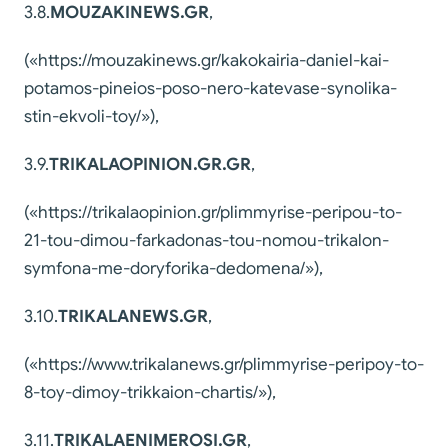
3.8.
MOUZAKINEWS
.
GR
,
(«https://mouzakinews.gr/kakokairia-daniel-kai-
potamos-pineios-poso-nero-katevase-synolika-
stin-ekvoli-toy/»),
3.9.
TRIKALAOPINION
.
GR
.
GR
,
(«https://trikalaopinion.gr/plimmyrise-peripou-to-
21-tou-dimou-farkadonas-tou-nomou-trikalon-
symfona-me-doryforika-dedomena/»),
3.10.
TRIKALANEWS
.
GR
,
(«https://www.trikalanews.gr/plimmyrise-peripoy-to-
8-toy-dimoy-trikkaion-chartis/»),
3.11.
TRIKALAENIMEROSI
.
GR
,