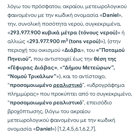
λόγω του πρόσφατου, ακραίου, μετεωρολογικού
φαινομένου με την κωδική ονομασία «
Daniel
»,
την, συνολική ποσότητα νερού, συγκεκριμένα,
«
293.977.900
κυβικά μέτρα (τόνους νερού)
» ή
3
αλλιώς «
293.977.900
m
(
tons
νερού)
»), (στην
περιοχή του οικισμού «
Διάβα
», του
«”Ποταμού
Πηνειού”,
που αντιστοιχεί έως την
θέση της
«Γέφυρας Διάβας»
, «
“Δήμου Μετεώρων”,
“Νομού Τρικάλων”
»), και το αντίστοιχο,
“
προσομοιωμένο
ρεαλιστικό
”, «υδρογράφημα
πλημμύρας» που προκύπτει από το συγκεκριμένο,
“
προσομοιωμένο
ρεαλιστικό
”, επεισόδιο
βροχόπτωσης, (λόγω του ακραίου
μετεωρολογικού φαινομένου με την κωδική
ονομασία «
Daniel
») [1,2,4,5,6.1,6.2,7].