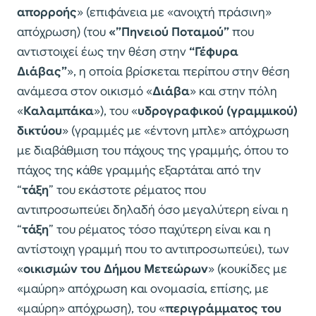
απορροής
» (επιφάνεια με «ανοιχτή πράσινη»
απόχρωση) (του
«”Πηνειού Ποταμού”
που
αντιστοιχεί έως την θέση στην
“Γέφυρα
Διάβας”
», η οποία βρίσκεται περίπου στην θέση
ανάμεσα στον οικισμό «
Διάβα
» και στην πόλη
«
Καλαμπάκα
»), του «
υδρογραφικού (γραμμικού)
δικτύου
» (γραμμές με «έντονη μπλε» απόχρωση
με διαβάθμιση του πάχους της γραμμής, όπου το
πάχος της κάθε γραμμής εξαρτάται από την
“
τάξη
” του εκάστοτε ρέματος που
αντιπροσωπεύει δηλαδή όσο μεγαλύτερη είναι η
“
τάξη
” του ρέματος τόσο παχύτερη είναι και η
αντίστοιχη γραμμή που το αντιπροσωπεύει), των
«
οικισμών του Δήμου Μετεώρων
» (κουκίδες με
«μαύρη» απόχρωση και ονομασία, επίσης, με
«μαύρη» απόχρωση), του «
περιγράμματος του