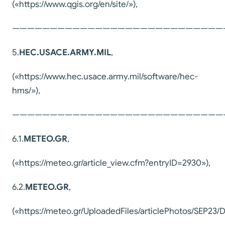
(«https://www.qgis.org/en/site/»),
————————————————————————————
5.
HEC
.
USACE
.
ARMY
.
MIL
,
(«https://www.hec.usace.army.mil/software/hec-
hms/»),
————————————————————————————
6.1.
METEO.GR
,
(«https://meteo.gr/article_view.cfm?entryID=2930»),
6.2.
METEO.GR
,
(«https://meteo.gr/UploadedFiles/articlePhotos/SEP23/D