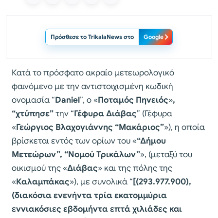
Πρόσθεσε το TrikalaNews στο
Google
Κατά το πρόσφατο ακραίο μετεωρολογικό
φαινόμενο με την αντιστοιχισμένη κωδική
ονομασία “
Daniel
”, ο «
Ποταμός Πηνειός
»
,
“χτύπησε”
την “
Γέφυρα Διάβας
” (Γέφυρα
«
Γεώργιος Βλαχογιάννης “Μακάριος”
»), η οποία
βρίσκεται εντός των ορίων του «
“Δήμου
Μετεώρων”, “Νομού Τρικάλων”
», (μεταξύ του
οικισμού της «
Διάβας
» και της πόλης της
«
Καλαμπάκας
»), με συνολικά “
[(293.977.900),
(διακόσια ενενήντα τρία εκατομμύρια
εννιακόσιες εβδομήντα επτά χιλιάδες και