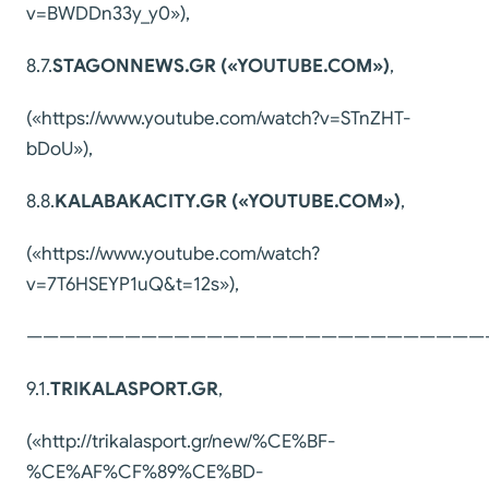
v=BWDDn33y_y0»),
8.7.
STAGONNEWS.GR
(«YOUTUBE.COM»)
,
(«https://www.youtube.com/watch?v=STnZHT-
bDoU»),
8.8.
KALABAKACITY
.GR («YOUTUBE.COM»)
,
(«https://www.youtube.com/watch?
v=7T6HSEYP1uQ&t=12s»),
————————————————————————————
9.1.
TRIKALASPORT.GR
,
(«http://trikalasport.gr/new/%CE%BF-
%CE%AF%CF%89%CE%BD-