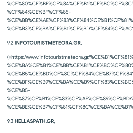
%CF%80%CE%BF%CF%84%CE%B1%CE%BC%CF%8C
%CF%84%CE%BF%CF%85-
%CE%BB%CE%AE%CF%83%CF%84%CE%B1%CF%81%
%CE%B3%CE%BA%CE%B1%CE%BD%CF%84%CE%AC%C
9.2.
INFOTOURISTMETEORA
.GR
,
(«https://www.infotouristmeteora.gr/%CE%B
%CE%BA%CE%B1%CE%BB%CE%B1%CE%BC%CF%80
%CE%B5%CE%BD%CF%8C%CF%84%CE%B7%CF%84
%CE%BF%CE%B9%CE%BA%CE%B9%CF%83%CE%BC%
%CE%B5-
%CF%87%CE%B1%CF%83%CE%AF%CF%89%CE%BD/
%CE%BE%CE%B7%CF%81%CF%8C%CE%BA%CE%B1%
9.3.
HELLASPATH.GR
,