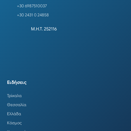
+30 6987510037
+30 2431 0 24858
Μ.Η.Τ. 252116
Ειδήσεις
Τρίκαλα
Θεσσαλία
Ελλάδα
Κόσμος