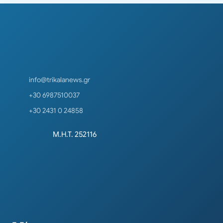
info@trikalanews.gr
+30 6987510037
+30 2431 0 24858
Μ.Η.Τ. 252116