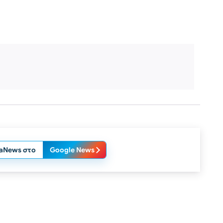
laNews στο
Google News