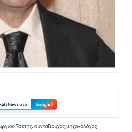
ikalaNews στο
Google
εώργιος Τσέτης, συνταξιούχος μηχανολόγος