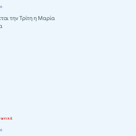
26
ται την Τρίτη η Μαρία
α
νωνικά
26