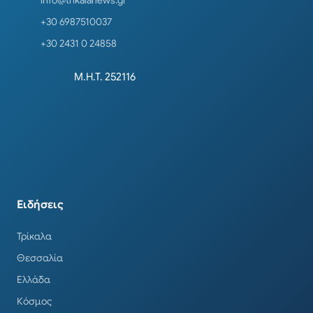
info@trikalanews.gr
+30 6987510037
+30 2431 0 24858
Μ.Η.Τ. 252116
Ειδήσεις
Τρίκαλα
Θεσσαλία
Ελλάδα
Κόσμος